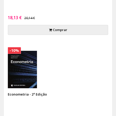
18,13 €
20,14 €
Comprar
-10%
Econometria - 2ª Edição