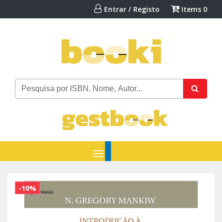
Entrar / Registo
Items
0
-10%