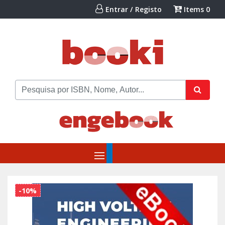
Entrar / Registo
Items
0
-10%