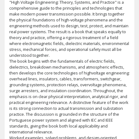
"High Voltage Engineering: Theory, Systems, and Practice" is a
comprehensive guide to the principles and technologies that
make modern power transmission possible. It brings together
the physical foundations of high-voltage phenomena and the
engineering methods used to design, test, protect, and maintain
real power systems. The result is a book that speaks equally to
theory and practice, offering a rigorous treatment of a field
where electromagnetic fields, dielectric materials, environmental
stress, mechanical forces, and operational safety must all be
understood together.
The book begins with the fundamentals of electric fields,
dielectrics, breakdown mechanisms, and atmospheric effects,
then develops the core technologies of highvoltage engineering:
overhead lines, insulators, cables, transformers, switchgear,
grounding systems, protection relays, overvoltage phenomena,
surge arresters, and insulation coordination. Throughout, the
emphasis is on clear physical interpretation, analytical rigor, and
practical engineering relevance. A distinctive feature of the work
is its strong connection to actual transmission and substation
practice. The discussion is grounded in the structure of the
Portuguese power system and aligned with IEC and IEEE
standards, giving the book both local applicability and
international relevance.
Worked examples, solved problems, and design-oriented