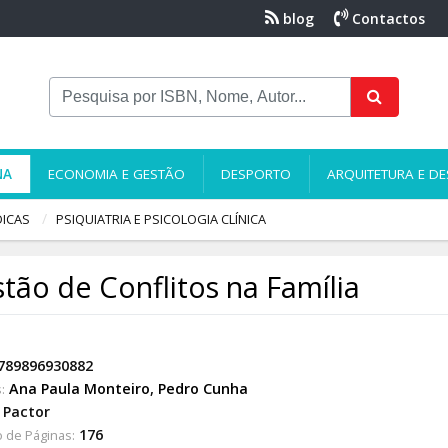
blog
Contactos
NA
ECONOMIA E GESTÃO
DESPORTO
ARQUITETURA E DE
DICAS
PSIQUIATRIA E PSICOLOGIA CLÍNICA
tão de Conflitos na Família
789896930882
Ana Paula Monteiro
,
Pedro Cunha
:
Pactor
176
 de Páginas: