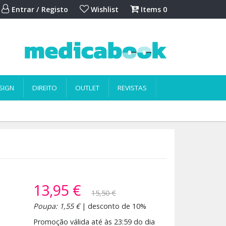
Entrar / Registo
Wishlist
Items
0
SIGN
DIREITO
OUTLET
REVISTAS
13,95 €
15,50 €
Poupa: 1,55 €
| desconto de 10%
Promoção válida até às 23:59 do dia