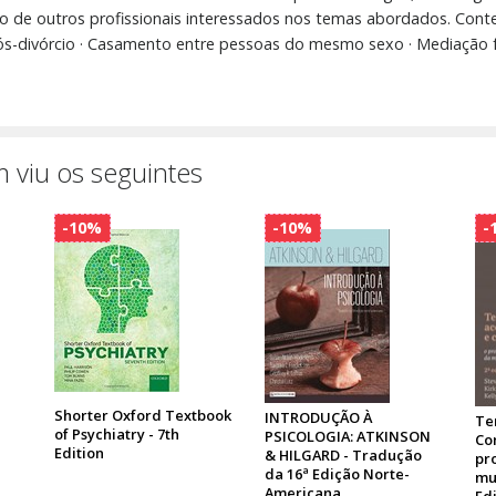
 de outros profissionais interessados nos temas abordados. Conteúd
pós-divórcio · Casamento entre pessoas do mesmo sexo · Mediação fam
 viu os seguintes
-10%
-10%
-
Shorter Oxford Textbook
INTRODUÇÃO À
Te
of Psychiatry - 7th
PSICOLOGIA: ATKINSON
Co
Edition
& HILGARD - Tradução
pr
da 16ª Edição Norte-
mu
Americana
Ed