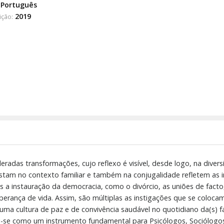
Português
2019
ição:
radas transformações, cujo reflexo é visível, desde logo, na divers
festam no contexto familiar e também na conjugalidade refletem as 
s a instauração da democracia, como o divórcio, as uniões de fa
ança de vida. Assim, são múltiplas as instigações que se colocam, 
a cultura de paz e de convivência saudável no quotidiano da(s) fam
ui-se como um instrumento fundamental para Psicólogos, Sociólogos