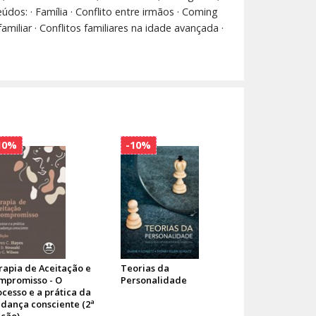
os: · Família · Conflito entre irmãos · Coming
iliar · Conflitos familiares na idade avançada ·
10%
-10%
rapia de Aceitação e
Teorias da
mpromisso - O
Personalidade
ocesso e a prática da
dança consciente (2ª
ição)