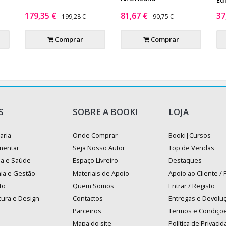
179,35 €
81,67 €
37
199,28 €
90,75 €
Comprar
Comprar
S
SOBRE A BOOKI
LOJA
aria
Onde Comprar
Booki|Cursos
mentar
Seja Nosso Autor
Top de Vendas
na e Saúde
Espaço Livreiro
Destaques
ia e Gestão
Materiais de Apoio
Apoio ao Cliente /
to
Quem Somos
Entrar / Registo
tura e Design
Contactos
Entregas e Devolu
Parceiros
Termos e Condiçõ
Mapa do site
Política de Privaci