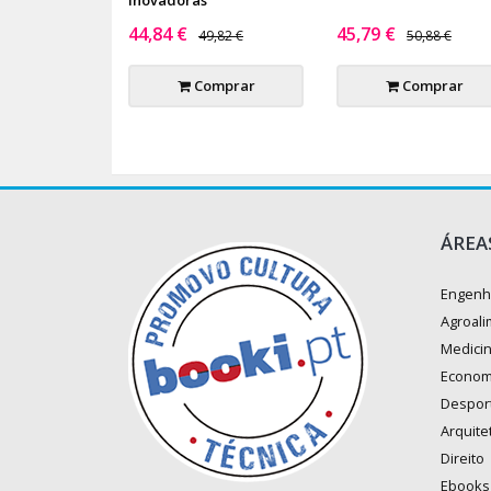
44,84 €
45,79 €
49,82 €
50,88 €
Comprar
Comprar
ÁREA
Engenh
Agroali
Medici
Econom
Despor
Arquite
Direito
Ebooks