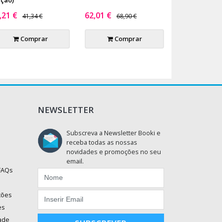
,21 €
62,01 €
41,34 €
68,90 €
Comprar
Comprar
NEWSLETTER
Subscreva a Newsletter Booki e
receba todas as nossas
novidades e promoções no seu
email.
 FAQs
ções
es
dade