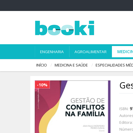
ENGENHARIA
AGROALIMENTAR
MEDICI
INÍCIO
MEDICINA E SAÚDE
ESPECIALIDADES MÉ
Ges
-10%
9
ISBN:
Autores
Editora:
Número