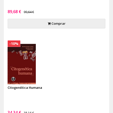
89,68 €
99,64 €
Comprar
-10%
Citogenética Humana
34,34 €
38,16 €