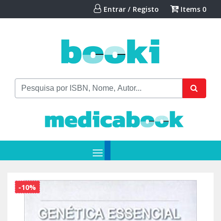
Entrar / Registo
Items
0
-10%