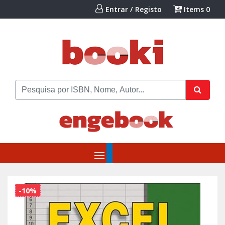
Entrar / Registo
Items
0
-10%