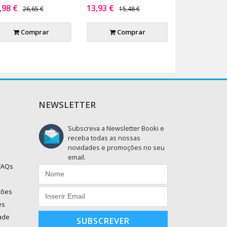
,98 €
13,93 €
26,65 €
15,48 €
Comprar
Comprar
NEWSLETTER
Subscreva a Newsletter Booki e
receba todas as nossas
novidades e promoções no seu
email.
 FAQs
ções
es
dade
SUBSCREVER