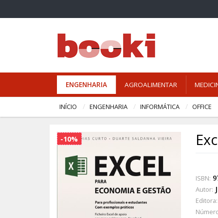
ENGENHARIA
AGROALIMENTAR
MEDICI
INÍCIO
ENGENHARIA
INFORMÁTICA
OFFICE
Exc
-10%
9
ISBN:
Autor:
Editora:
Número