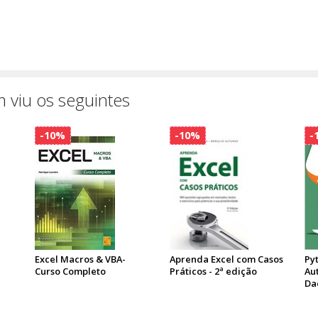
 viu os seguintes
-10%
-10%
-
Excel Macros & VBA-
Aprenda Excel com Casos
Py
Curso Completo
Práticos - 2ª edição
Au
Da