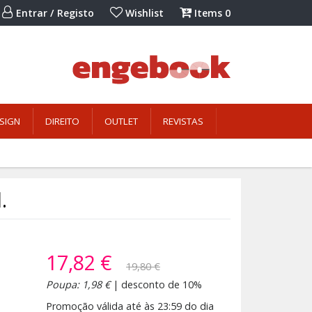
Entrar / Registo
Wishlist
Items
0
SIGN
DIREITO
OUTLET
REVISTAS
.
17,82 €
19,80 €
Poupa: 1,98 €
| desconto de 10%
Promoção válida até às 23:59 do dia