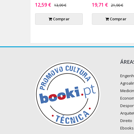
12,59 €
19,71 €
13,99 €
21,90 €
Comprar
Comprar
ÁREA
Engenh
Agroali
Medici
Econom
Despor
Arquite
Direito
Ebooks