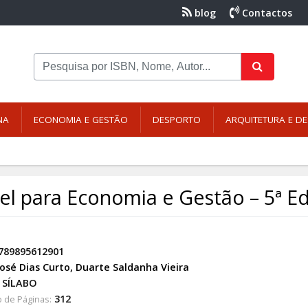
blog
Contactos
NA
ECONOMIA E GESTÃO
DESPORTO
ARQUITETURA E DE
el para Economia e Gestão – 5ª Ed
789895612901
José Dias Curto, Duarte Saldanha Vieira
SÍLABO
312
 de Páginas: