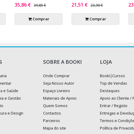
35,86 €
21,51 €
23
39,85 €
23,90 €
Comprar
Comprar
S
SOBRE A BOOKI
LOJA
aria
Onde Comprar
Booki|Cursos
mentar
Seja Nosso Autor
Top de Vendas
na e Saúde
Espaço Livreiro
Destaques
ia e Gestão
Materiais de Apoio
Apoio ao Cliente /
to
Quem Somos
Entrar / Registo
tura e Design
Contactos
Entregas e Devolu
Parceiros
Termos e Condiçõ
Mapa do site
Política de Privaci