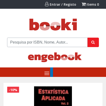
Entrar / Registo
Items
0
-10%