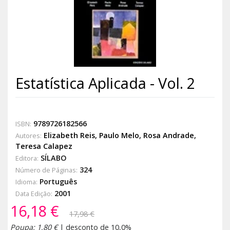
Estatística Aplicada - Vol. 2
9789726182566
ISBN:
Elizabeth Reis
,
Paulo Melo
,
Rosa Andrade
,
Autores:
Teresa Calapez
SÍLABO
Editora:
324
Número de Páginas:
Português
Idioma:
2001
Data Edição:
16,18 €
17,98 €
Poupa: 1,80 €
| desconto de 10,0%