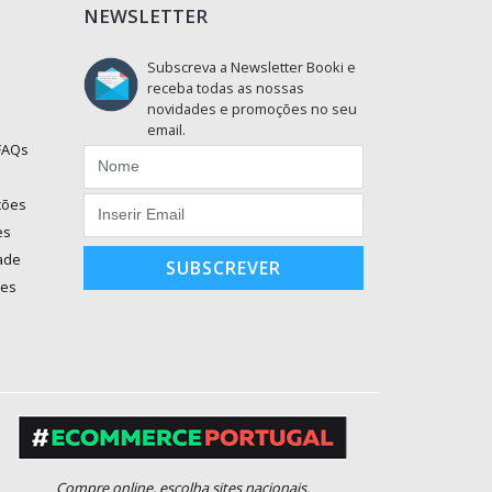
NEWSLETTER
Subscreva a Newsletter Booki e
receba todas as nossas
novidades e promoções no seu
email.
 FAQs
ções
es
dade
SUBSCREVER
ões
Compre online, escolha sites nacionais.