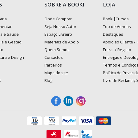
S
SOBRE A BOOKI
LOJA
aria
Onde Comprar
Booki|Cursos
mentar
Seja Nosso Autor
Top de Vendas
na e Saúde
Espaço Livreiro
Destaques
ia e Gestão
Materiais de Apoio
Apoio ao Cliente /
to
Quem Somos
Entrar / Registo
tura e Design
Contactos
Entregas e Devolu
Parceiros
Termos e Condiçõ
Mapa do site
Política de Privaci
s
Blog
Livro de Reclamaç