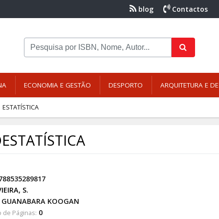
blog
Contactos
NA
ECONOMIA E GESTÃO
DESPORTO
ARQUITETURA E DE
ESTATÍSTICA
OESTATÍSTICA
788535289817
VIEIRA, S.
GUANABARA KOOGAN
0
 de Páginas: