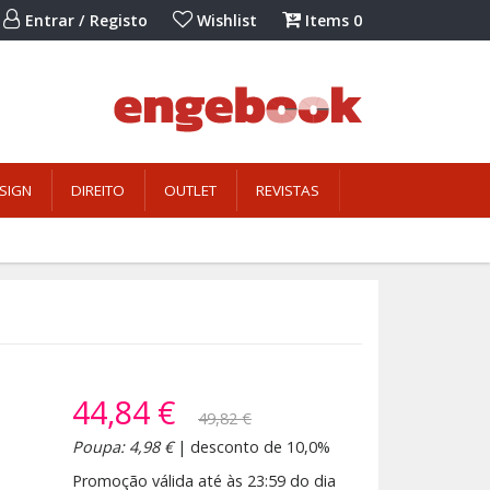
Entrar / Registo
Wishlist
Items
0
SIGN
DIREITO
OUTLET
REVISTAS
44,84 €
49,82 €
Poupa: 4,98 €
| desconto de 10,0%
Promoção válida até às 23:59 do dia