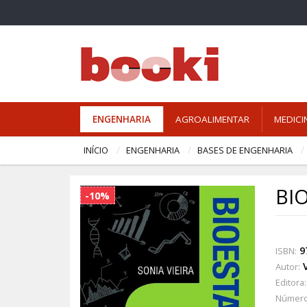
ENGENHARIA
AGROALIMENTAR
MEDICI
INÍCIO
ENGENHARIA
BASES DE ENGENHARIA
BI
-10%
9
ISBN:
Autor:
Editora:
Número