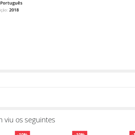
Português
2018
ição:
 viu os seguintes
-10%
-10%
-