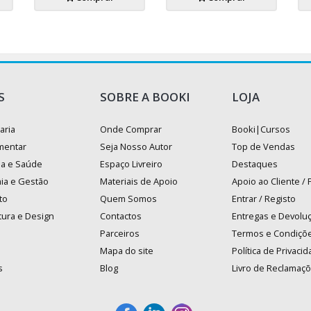
S
SOBRE A BOOKI
LOJA
aria
Onde Comprar
Booki|Cursos
mentar
Seja Nosso Autor
Top de Vendas
na e Saúde
Espaço Livreiro
Destaques
ia e Gestão
Materiais de Apoio
Apoio ao Cliente /
to
Quem Somos
Entrar / Registo
tura e Design
Contactos
Entregas e Devolu
Parceiros
Termos e Condiçõ
Mapa do site
Política de Privaci
s
Blog
Livro de Reclamaç