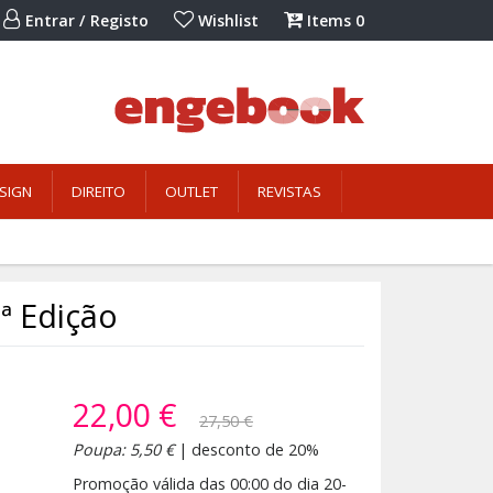
Entrar / Registo
Wishlist
Items
0
SIGN
DIREITO
OUTLET
REVISTAS
ª Edição
22,00 €
27,50 €
Poupa: 5,50 €
| desconto de 20%
Promoção válida das 00:00 do dia 20-