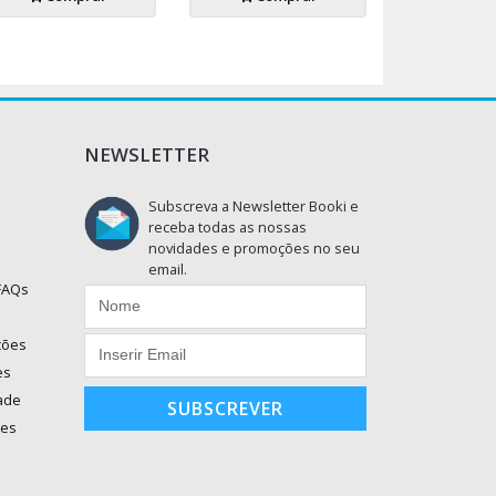
NEWSLETTER
Subscreva a Newsletter Booki e
receba todas as nossas
novidades e promoções no seu
email.
 FAQs
ções
es
dade
SUBSCREVER
ões