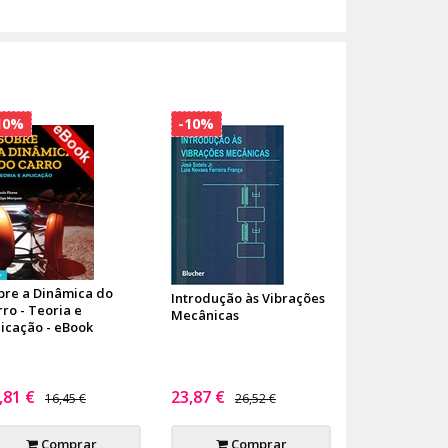
10%
-10%
bre a Dinâmica do
Introdução às Vibrações
ro - Teoria e
Mecânicas
licação - eBook
,81 €
23,87 €
16,45 €
26,52 €
Comprar
Comprar