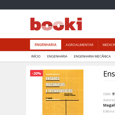
ENGENHARIA
AGROALIMENTAR
MEDICI
INÍCIO
ENGENHARIA
ENGENHARIA MECÂNICA
Ens
-20%
9
ISBN:
Autores
Magal
Editora: