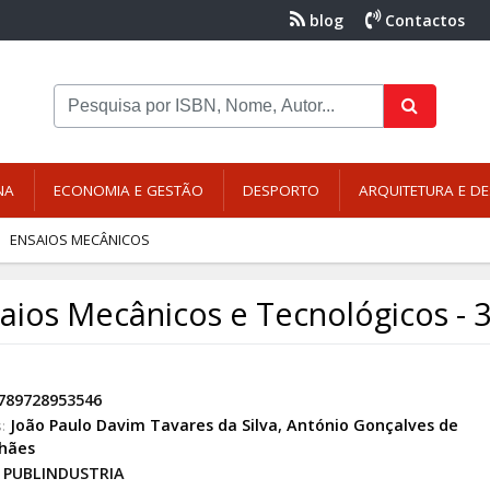
blog
Contactos
NA
ECONOMIA E GESTÃO
DESPORTO
ARQUITETURA E DE
ENSAIOS MECÂNICOS
aios Mecânicos e Tecnológicos - 3
789728953546
João Paulo Davim Tavares da Silva
,
António Gonçalves de
:
hães
PUBLINDUSTRIA