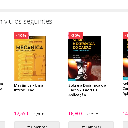
 viu os seguintes
-10%
-20%
-
So
da
Mecânica - Uma
Sobre a Dinâmica do
Car
ão
Introdução
Carro – Teoria e
Ap
Aplicação
17,55 €
18,80 €
14
19,50 €
23,50 €
Comprar
Comprar