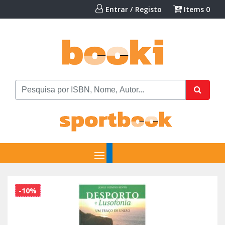
Entrar / Registo
Items
0
-10%