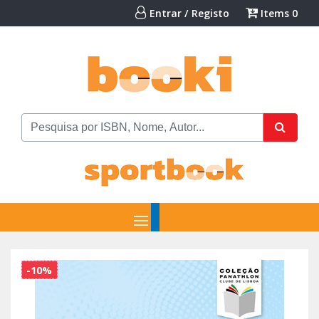
Entrar / Registo
Items
0
-10%