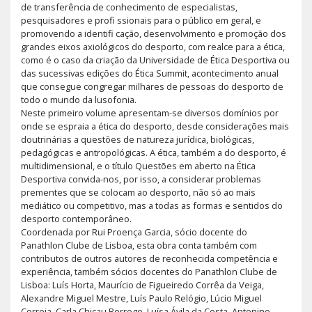
de transferência de conhecimento de especialistas,
pesquisadores e profi ssionais para o público em geral, e
promovendo a identifi cação, desenvolvimento e promoção dos
grandes eixos axiológicos do desporto, com realce para a ética,
como é o caso da criação da Universidade de Ética Desportiva ou
das sucessivas edições do Ética Summit, acontecimento anual
que consegue congregar milhares de pessoas do desporto de
todo o mundo da lusofonia.
Neste primeiro volume apresentam-se diversos domínios por
onde se espraia a ética do desporto, desde considerações mais
doutrinárias a questões de natureza jurídica, biológicas,
pedagógicas e antropológicas. A ética, também a do desporto, é
multidimensional, e o título Questões em aberto na Ética
Desportiva convida-nos, por isso, a considerar problemas
prementes que se colocam ao desporto, não só ao mais
mediático ou competitivo, mas a todas as formas e sentidos do
desporto contemporâneo.
Coordenada por Rui Proença Garcia, sócio docente do
Panathlon Clube de Lisboa, esta obra conta também com
contributos de outros autores de reconhecida competência e
experiência, também sócios docentes do Panathlon Clube de
Lisboa: Luís Horta, Maurício de Figueiredo Corrêa da Veiga,
Alexandre Miguel Mestre, Luís Paulo Relógio, Lúcio Miguel
Correia, Carla Chicau Borrego, Luísa Ávila da Costa, Antonino