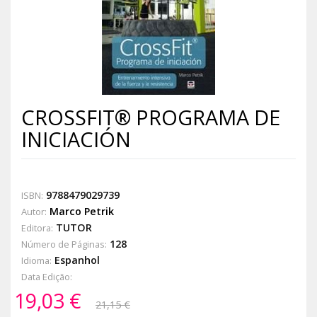
CROSSFIT® PROGRAMA DE
INICIACIÓN
9788479029739
ISBN:
Marco Petrik
Autor:
TUTOR
Editora:
128
Número de Páginas:
Espanhol
Idioma:
Data Edição:
19,03 €
21,15 €