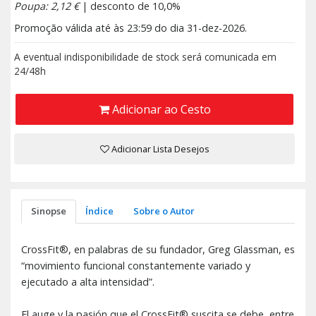
Poupa: 2,12 €
| desconto de 10,0%
Promoção válida até às 23:59 do dia 31-dez-2026.
A eventual indisponibilidade de stock será comunicada em
24/48h
Adicionar ao Cesto
Adicionar Lista Desejos
Sinopse
Índice
Sobre o Autor
CrossFit®, en palabras de su fundador, Greg Glassman, es
“movimiento funcional constantemente variado y
ejecutado a alta intensidad”.
El auge y la pasión que el CrossFit® suscita se debe, entre