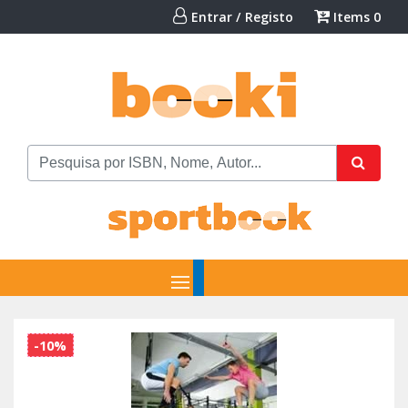
Entrar / Registo
Items
0
-10%