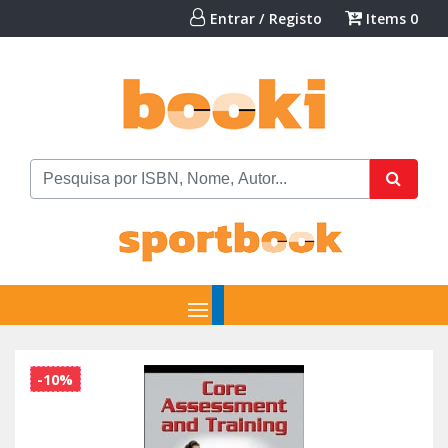
Entrar / Registo
Items
0
-10%