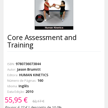
Core Assessment and
Training
9780736073844
ISBN:
Jason Brumitt
Autor:
HUMAN KINETICS
Editora:
160
Número de Páginas:
Inglês
Idioma:
2010
Data Edição:
55,95 €
62,17 €
Poupa: 6,22 €
| desconto de 10,0%