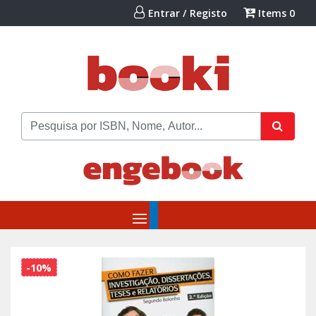
Entrar / Registo
Items
0
-10%