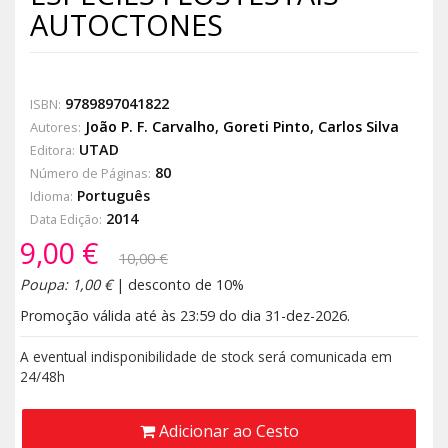
AUTOCTONES
9789897041822
ISBN:
João P. F. Carvalho
,
Goreti Pinto
,
Carlos Silva
Autores:
UTAD
Editora:
80
Número de Páginas:
Português
Idioma:
2014
Data Edição:
9,00 €
10,00 €
Poupa: 1,00 €
| desconto de 10%
Promoção válida até às 23:59 do dia 31-dez-2026.
A eventual indisponibilidade de stock será comunicada em
24/48h
Adicionar ao Cesto