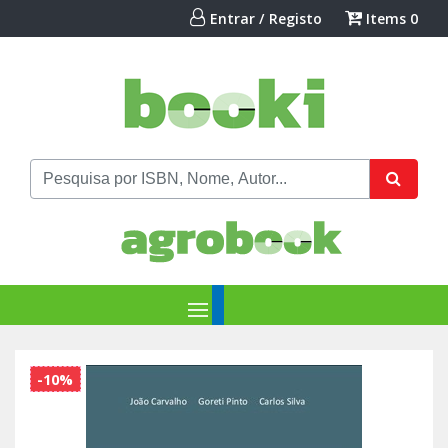
Entrar / Registo
Items
0
-10%