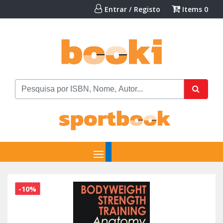
Entrar / Registo
Items
0
-10%