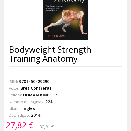
Bodyweight Strength
Training Anatomy
9781450429290
ISBN:
Bret Contreras
Autor:
HUMAN KINETICS
Editora:
224
Número de Páginas:
Inglês
Idioma:
2014
Data Edição:
27,82 €
30,91 €