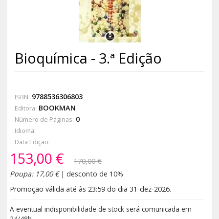
Bioquímica - 3.ª Edição
9788536306803
ISBN:
BOOKMAN
Editora:
0
Número de Páginas:
Idioma:
Data Edição:
153,00 €
170,00 €
Poupa: 17,00 €
| desconto de 10%
Promoção válida até às 23:59 do dia 31-dez-2026.
A eventual indisponibilidade de stock será comunicada em
24/48h