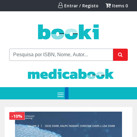
Entrar / Registo
Items
0
-10%