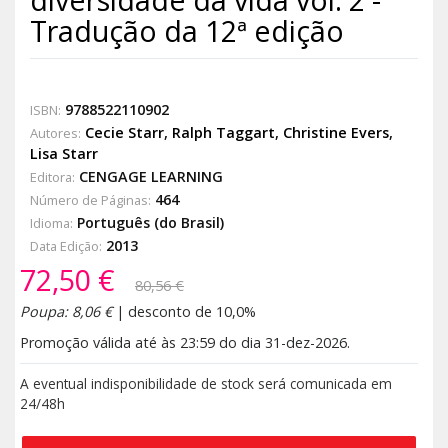
Tradução da 12ª edição
9788522110902
ISBN:
Cecie Starr
,
Ralph Taggart
,
Christine Evers
,
Autores:
Lisa Starr
CENGAGE LEARNING
Editora:
464
Número de Páginas:
Português (do Brasil)
Idioma:
2013
Data Edição:
72,50 €
80,56 €
Poupa: 8,06 €
| desconto de 10,0%
Promoção válida até às 23:59 do dia 31-dez-2026.
A eventual indisponibilidade de stock será comunicada em
24/48h