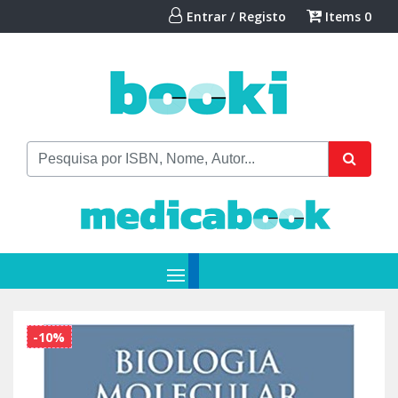
Entrar / Registo
Items
0
-10%