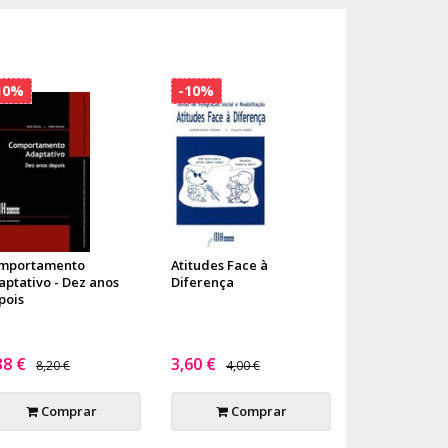
10%
-10%
mportamento
Atitudes Face à
aptativo - Dez anos
Diferença
pois
38 €
3,60 €
8,20 €
4,00 €
Comprar
Comprar