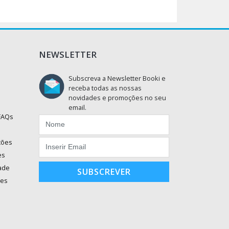
NEWSLETTER
Subscreva a Newsletter Booki e
receba todas as nossas
novidades e promoções no seu
email.
 FAQs
ções
es
dade
SUBSCREVER
ões