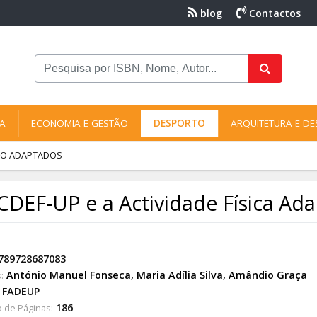
blog
Contactos
NA
ECONOMIA E GESTÃO
DESPORTO
ARQUITETURA E DE
RTO ADAPTADOS
CDEF-UP e a Actividade Física Ad
789728687083
António Manuel Fonseca
,
Maria Adília Silva
,
Amândio Graça
:
FADEUP
186
 de Páginas: