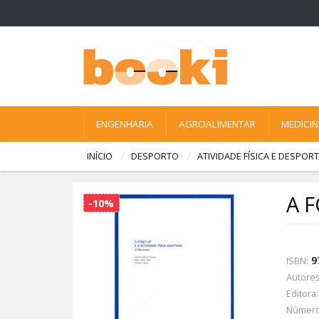
ENGENHARIA
AGROALIMENTAR
MEDICI
INÍCIO
DESPORTO
ATIVIDADE FÍSICA E DESPO
A F
-10%
9
ISBN:
Autores
Editora:
Número