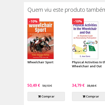
Quem viu este produto também
-10%
-10%
Wheelchair Sport
Physical Activities In t
Wheelchair and Out
50,49 €
34,79 €
56,10 €
38,66 €
Comprar
Comprar