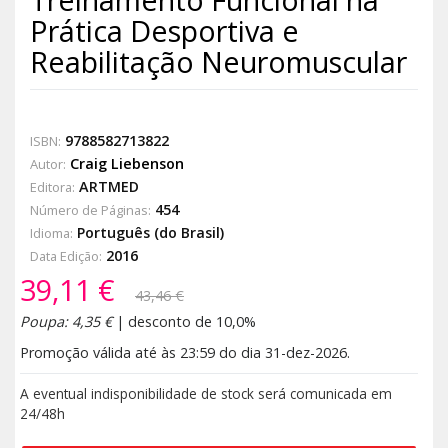
Prática Desportiva e
Reabilitação Neuromuscular
9788582713822
ISBN:
Craig Liebenson
Autor:
ARTMED
Editora:
454
Número de Páginas:
Português (do Brasil)
Idioma:
2016
Data Edição:
39,11 €
43,46 €
Poupa: 4,35 €
| desconto de 10,0%
Promoção válida até às 23:59 do dia 31-dez-2026.
A eventual indisponibilidade de stock será comunicada em
24/48h