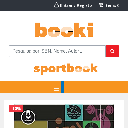
Entrar / Registo
Items
0
-10%