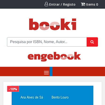
Entrar / Registo
Items
0
-10%