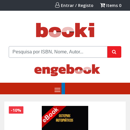
Entrar / Registo
Items
0
-10%