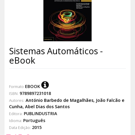
Sistemas Automáticos -
eBook
EBOOK
Formato
9789897231018
ISBN:
António Barbedo de Magalhães
,
João Falcão e
Autores:
Cunha
,
Abel Dias dos Santos
PUBLINDUSTRIA
Editora:
Português
Idioma:
2015
Data Edição: