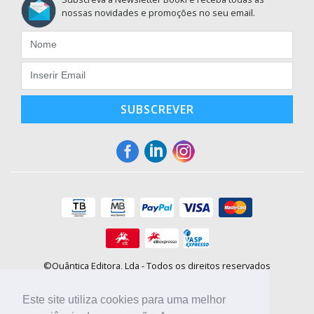
nossas novidades e promoções no seu email.
SUBSCREVER
©Quântica Editora, Lda - Todos os direitos reservados
Praça da Corujeira, 30 - 4300-144 Porto
E-mail: info@booki.pt
Este site utiliza cookies para uma melhor
Tel.: +351 220 104 872
(
custo de chamada para a rede fixa
)