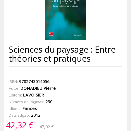
Sciences du paysage : Entre
théories et pratiques
9782743014056
ISBN:
DONADIEU Pierre
Autor:
LAVOISIER
Editora:
230
Número de Páginas:
Fancês
Idioma:
2012
Data Edição:
42,32 €
47,02 €