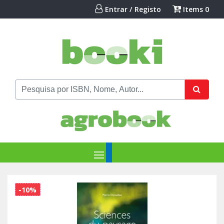
Entrar / Registo
Items
0
-10%