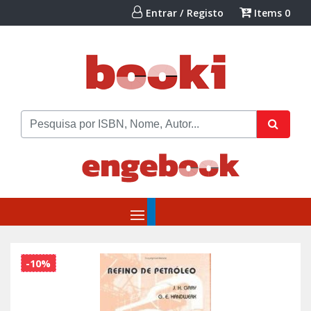
Entrar / Registo
Items
0
-10%