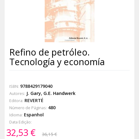
Refino de petróleo.
Tecnología y economía
9788429179040
ISBN:
J. Gary
,
G.E. Handwerk
Autores:
REVERTÉ
Editora:
480
Número de Páginas:
Espanhol
Idioma:
Data Edição:
32,53 €
36,15 €