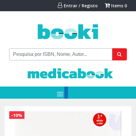
Entrar / Registo
Items
0
-10%