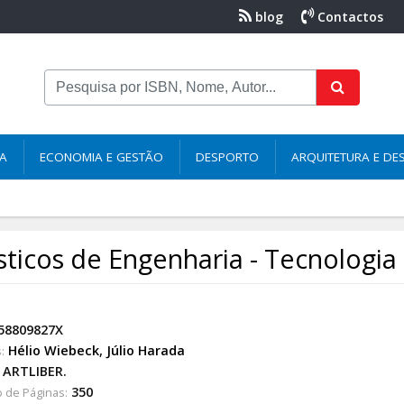
blog
Contactos
NA
ECONOMIA E GESTÃO
DESPORTO
ARQUITETURA E DE
sticos de Engenharia - Tecnologia
58809827X
Hélio Wiebeck
,
Júlio Harada
:
ARTLIBER.
350
 de Páginas: