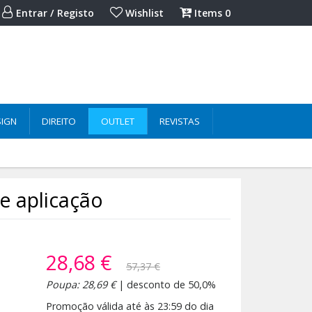
Entrar / Registo
Wishlist
Items
0
SIGN
DIREITO
OUTLET
REVISTAS
 e aplicação
28,68 €
57,37 €
Poupa: 28,69 €
| desconto de 50,0%
Promoção válida até às 23:59 do dia