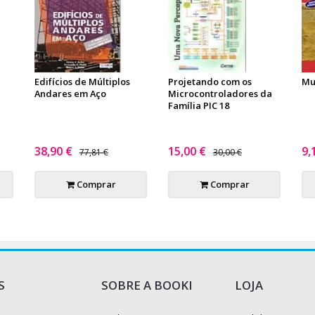
Edifícios de Múltiplos
Projetando com os
Mu
Andares em Aço
Microcontroladores da
Família PIC 18
38,90 €
15,00 €
9,
77,81 €
30,00 €
Comprar
Comprar
S
SOBRE A BOOKI
LOJA