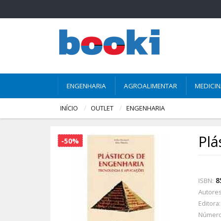
ENGENHARIA
AGROALIMENTAR
MEDICI
INÍCIO
OUTLET
ENGENHARIA
Plá
-50%
8
ISBN:
Autores
Editora:
Número