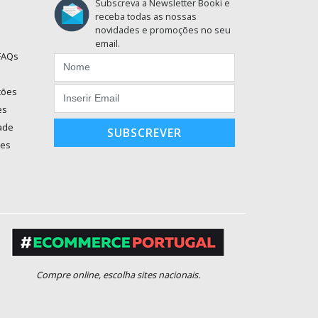
Subscreva a Newsletter Booki e
receba todas as nossas
novidades e promoções no seu
email.
 FAQs
ções
es
dade
SUBSCREVER
ões
Compre online, escolha sites nacionais.