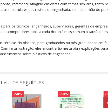
onto, raramente atingido em obras com temas similares, tanto no B
truturas moleculares das resinas de engenharia, sem abrir mão do pra
ia para os técnicos, engenheiros, supervisores, gerentes de empres
da os compradores, pois a cada dia será mais comum a tarefa de es
olas técnicas do plástico, para graduandos ou pós-graduandos em f
o. Com farta ilustração, eles encontrarão nesta obra explicações p
onhecimentos sobre plásticos de engenharia.
 viu os seguintes
-50%
-50%
-