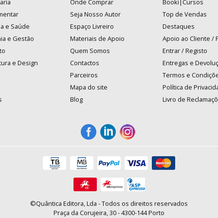
aria
Onde Comprar
Booki|Cursos
mentar
Seja Nosso Autor
Top de Vendas
na e Saúde
Espaço Livreiro
Destaques
ia e Gestão
Materiais de Apoio
Apoio ao Cliente /
to
Quem Somos
Entrar / Registo
tura e Design
Contactos
Entregas e Devolu
Parceiros
Termos e Condiçõ
Mapa do site
Política de Privaci
s
Blog
Livro de Reclamaç
©Quântica Editora, Lda - Todos os direitos reservados
Praça da Corujeira, 30 - 4300-144 Porto