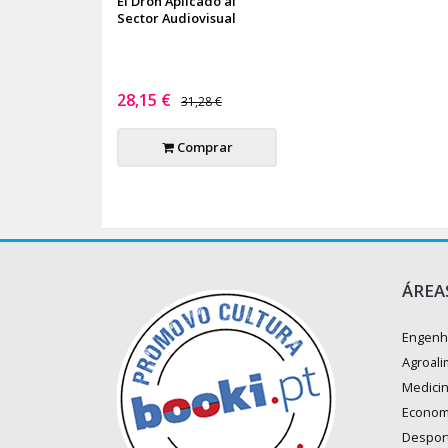
El Dron Aplicado al
Sector Audiovisual
28,15 €
31,28 €
Comprar
ÁREA
Engenh
Agroali
Medici
Econom
Despor