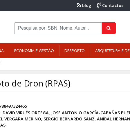
blog
Contactos
NA
ECONOMIA E GESTÃO
DESPORTO
ARQUITETURA E DE
S
oto de Dron (RPAS)
788497324465
DAVID VIRUÉS ORTEGA
,
JOSE ANTONIO GARCÍA-CABAÑAS BU
:
L VERGARA MERINO
,
SERGIO BERNARDO SANZ
,
ANÍBAL HERNÁ
EAS