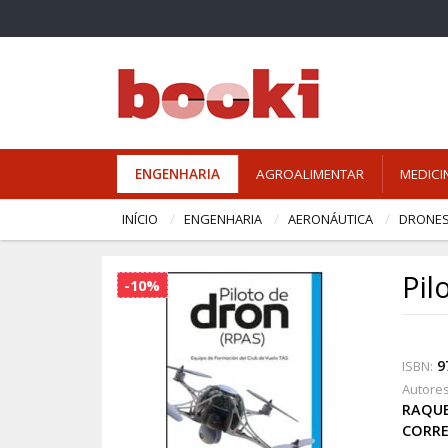
ENGENHARIA
AGROALIMENTAR
MEDICI
INÍCIO
ENGENHARIA
AERONÁUTICA
DRONE
Pil
-10%
9
ISBN:
Autores
RAQUE
CORR