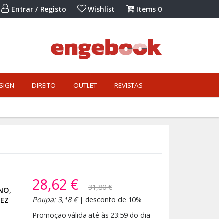
Entrar / Registo
Wishlist
Items
0
SIGN
DIREITO
OUTLET
REVISTAS
28,62 €
31,80 €
ENO
,
Poupa: 3,18 €
| desconto de 10%
NEZ
Promoção válida até às 23:59 do dia