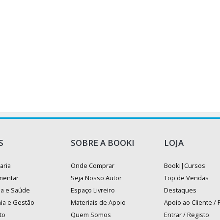
S
SOBRE A BOOKI
LOJA
aria
Onde Comprar
Booki|Cursos
mentar
Seja Nosso Autor
Top de Vendas
na e Saúde
Espaço Livreiro
Destaques
ia e Gestão
Materiais de Apoio
Apoio ao Cliente /
to
Quem Somos
Entrar / Registo