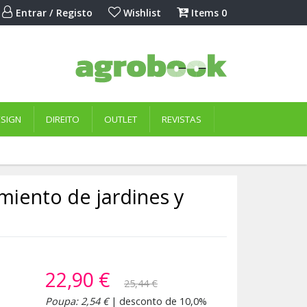
Entrar / Registo
Wishlist
Items
0
ESIGN
DIREITO
OUTLET
REVISTAS
miento de jardines y
22,90 €
25,44 €
Poupa: 2,54 €
| desconto de 10,0%