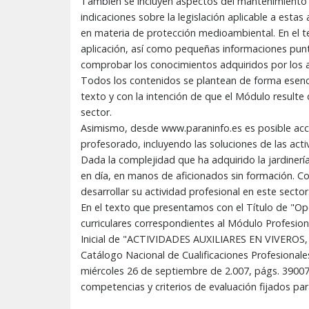
También se incluyen aspectos del mantenimiento y 
indicaciones sobre la legislación aplicable a esta
en materia de protección medioambiental. En el te
aplicación, así como pequeñas informaciones puntu
comprobar los conocimientos adquiridos por los 
Todos los contenidos se plantean de forma esenc
texto y con la intención de que el Módulo resulte
sector.
Asimismo, desde www.paraninfo.es es posible acce
profesorado, incluyendo las soluciones de las activ
Dada la complejidad que ha adquirido la jardinerí
en día, en manos de aficionados sin formación. C
desarrollar su actividad profesional en este sector
En el texto que presentamos con el Título de "Op
curriculares correspondientes al Módulo Profesion
Inicial de "ACTIVIDADES AUXILIARES EN VIVEROS, J
Catálogo Nacional de Cualificaciones Profesionale
miércoles 26 de septiembre de 2.007, págs. 39007 
competencias y criterios de evaluación fijados pa