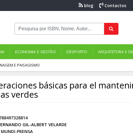
blog
Contactos
NA
ECONOMIA E GESTÃO
DESPORTO
ARQUITETURA E D
INAGEM E PAISAGISMO
raciones básicas para el manteni
as verdes
788497328814
FERNANDO GIL-ALBERT VELARDE
MUNDI-PRENSA