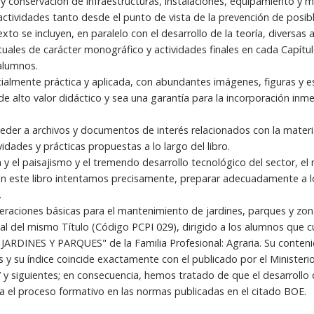
conservación de infraestructuras, instalaciones, equipamiento y mo
s actividades tanto desde el punto de vista de la prevención de posi
xto se incluyen, en paralelo con el desarrollo de la teoría, diversa
ales de carácter monográfico y actividades finales en cada Capítulo 
alumnos.
ialmente práctica y aplicada, con abundantes imágenes, figuras y 
 de alto valor didáctico y sea una garantía para la incorporación in
der a archivos y documentos de interés relacionados con la materi
idades y prácticas propuestas a lo largo del libro.
a y el paisajismo y el tremendo desarrollo tecnológico del sector, e
on este libro intentamos precisamente, preparar adecuadamente a lo
.
eraciones básicas para el mantenimiento de jardines, parques y zon
al del mismo Título (Código PCPI 029), dirigido a los alumnos que c
ARDINES Y PARQUES" de la Familia Profesional: Agraria. Su conteni
s y su índice coincide exactamente con el publicado por el Ministeri
y siguientes; en consecuencia, hemos tratado de que el desarrollo 
ra el proceso formativo en las normas publicadas en el citado BOE.