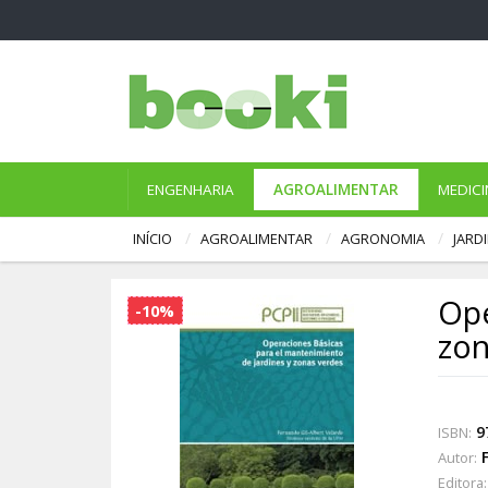
ENGENHARIA
AGROALIMENTAR
MEDICI
INÍCIO
AGROALIMENTAR
AGRONOMIA
JARD
Ope
-10%
zon
9
ISBN:
Autor:
Editora: