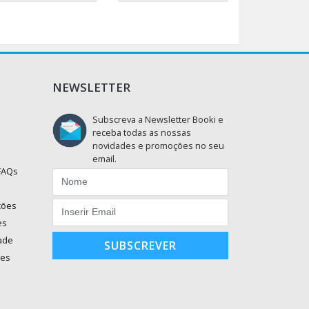
NEWSLETTER
Subscreva a Newsletter Booki e
receba todas as nossas
novidades e promoções no seu
email.
 FAQs
ções
es
dade
SUBSCREVER
ões