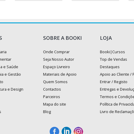
S
SOBRE A BOOKI
LOJA
aria
Onde Comprar
Booki|Cursos
mentar
Seja Nosso Autor
Top de Vendas
na e Saúde
Espaço Livreiro
Destaques
ia e Gestão
Materiais de Apoio
Apoio ao Cliente /
to
Quem Somos
Entrar / Registo
tura e Design
Contactos
Entregas e Devolu
Parceiros
Termos e Condiçõ
Mapa do site
Política de Privaci
s
Blog
Livro de Reclamaç