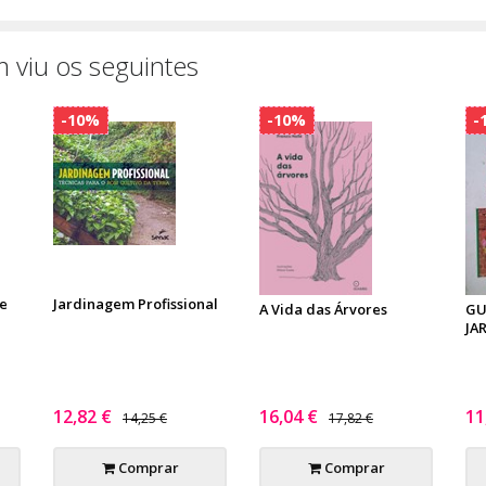
 viu os seguintes
-10%
-10%
-
e
Jardinagem Profissional
A Vida das Árvores
GU
JA
12,82 €
16,04 €
11
14,25 €
17,82 €
Comprar
Comprar