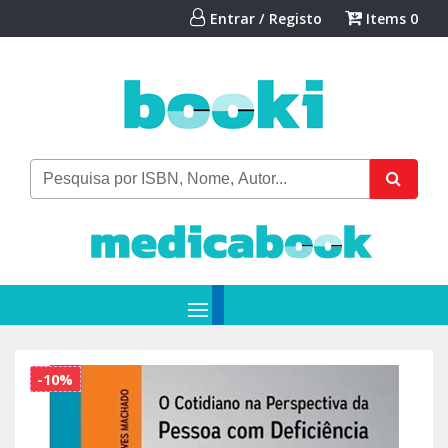
Entrar / Registo
Items
0
-10%