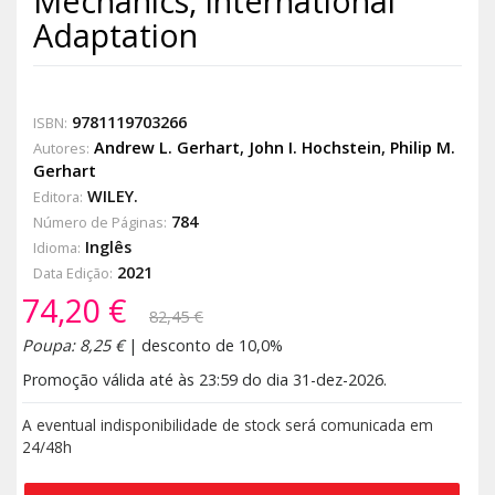
Mechanics, International
Adaptation
9781119703266
ISBN:
Andrew L. Gerhart
,
John I. Hochstein
,
Philip M.
Autores:
Gerhart
WILEY.
Editora:
784
Número de Páginas:
Inglês
Idioma:
2021
Data Edição:
74,20 €
82,45 €
Poupa: 8,25 €
| desconto de 10,0%
Promoção válida até às 23:59 do dia 31-dez-2026.
A eventual indisponibilidade de stock será comunicada em
24/48h