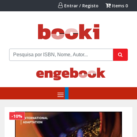
Entrar / Registo
Items
0
-10%