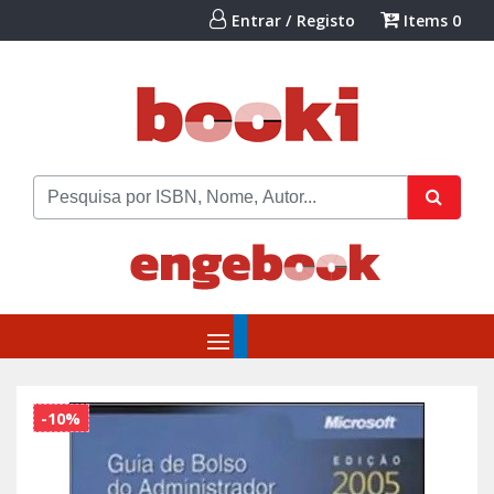
Entrar / Registo
Items
0
-10%