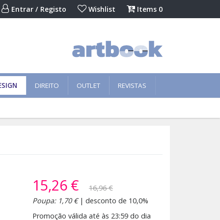
Entrar / Registo
Wishlist
Items
0
ESIGN
DIREITO
OUTLET
REVISTAS
15,26 €
16,96 €
Poupa: 1,70 €
| desconto de 10,0%
Promoção válida até às 23:59 do dia