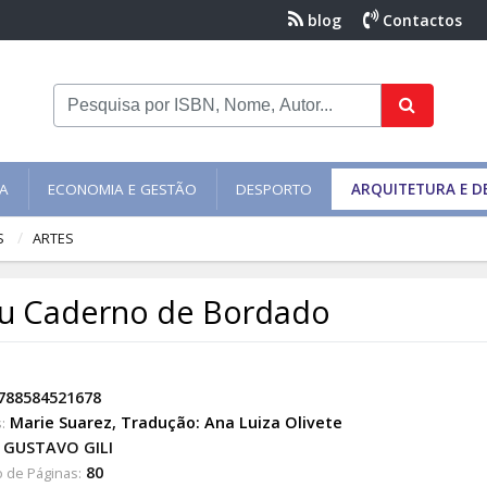
blog
Contactos
NA
ECONOMIA E GESTÃO
DESPORTO
ARQUITETURA E D
S
ARTES
u Caderno de Bordado
788584521678
Marie Suarez
,
Tradução: Ana Luiza Olivete
:
GUSTAVO GILI
80
 de Páginas: