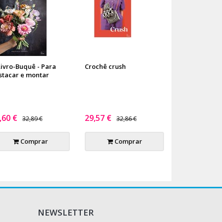
Livro-Buquê - Para
Crochê crush
stacar e montar
,60 €
29,57 €
32,89 €
32,86 €
Comprar
Comprar
NEWSLETTER