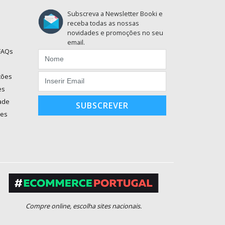
Subscreva a Newsletter Booki e
receba todas as nossas
novidades e promoções no seu
email.
 FAQs
ções
es
dade
SUBSCREVER
ões
Compre online, escolha sites nacionais.