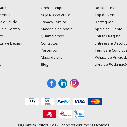
aria
Onde Comprar
Booki|Cursos
mentar
Seja Nosso Autor
Top de Vendas
na e Saúde
Espaço Livreiro
Destaques
ia e Gestão
Materiais de Apoio
Apoio ao Cliente /
to
Quem Somos
Entrar / Registo
tura e Design
Contactos
Entregas e Devolu
Parceiros
Termos e Condiçõ
Mapa do site
Política de Privaci
s
Blog
Livro de Reclamaç
©Quântica Editora, Lda - Todos os direitos reservados