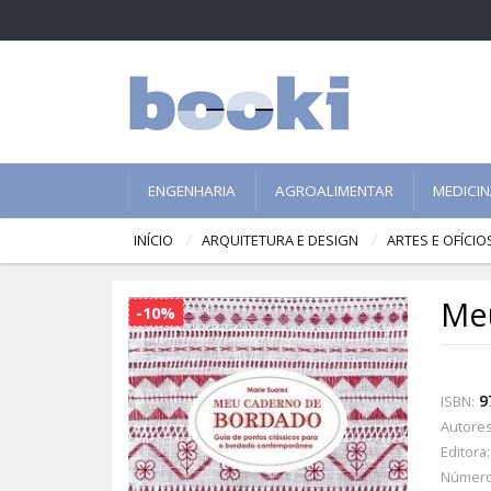
ENGENHARIA
AGROALIMENTAR
MEDICI
INÍCIO
ARQUITETURA E DESIGN
ARTES E OFÍCIO
Me
-10%
9
ISBN:
Autores
Editora:
Número