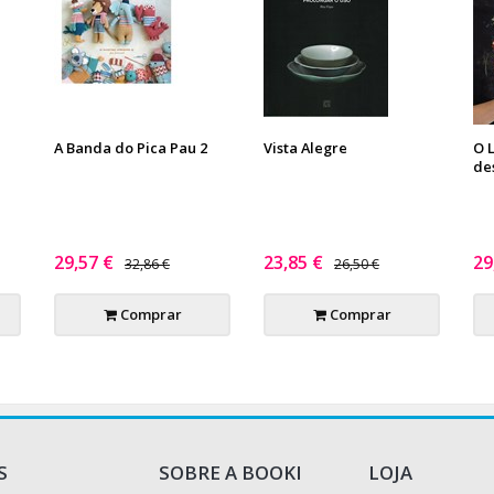
A Banda do Pica Pau 2
Vista Alegre
O 
de
29,57 €
23,85 €
29
32,86 €
26,50 €
Comprar
Comprar
S
SOBRE A BOOKI
LOJA