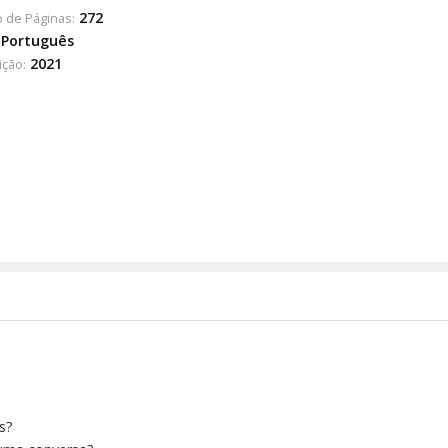
272
 de Páginas:
Português
2021
ição:
s?