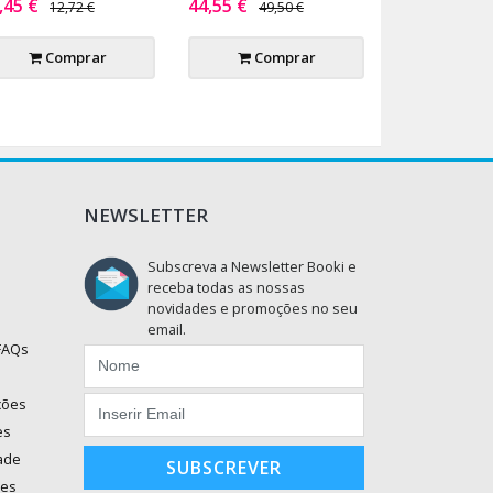
,45 €
44,55 €
12,72 €
49,50 €
Comprar
Comprar
NEWSLETTER
Subscreva a Newsletter Booki e
receba todas as nossas
novidades e promoções no seu
email.
 FAQs
ções
es
dade
SUBSCREVER
ões