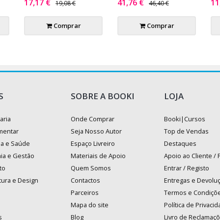
17,17 €
41,76 €
11
19,08 €
46,40 €
Comprar
Comprar
S
SOBRE A BOOKI
LOJA
aria
Onde Comprar
Booki|Cursos
mentar
Seja Nosso Autor
Top de Vendas
na e Saúde
Espaço Livreiro
Destaques
ia e Gestão
Materiais de Apoio
Apoio ao Cliente /
to
Quem Somos
Entrar / Registo
tura e Design
Contactos
Entregas e Devolu
Parceiros
Termos e Condiçõ
Mapa do site
Política de Privaci
s
Blog
Livro de Reclamaç