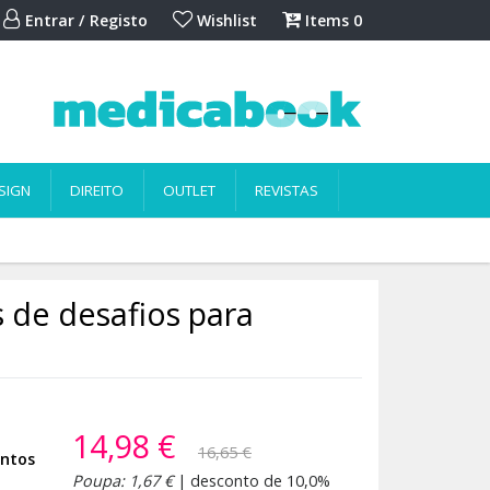
Entrar / Registo
Wishlist
Items
0
SIGN
DIREITO
OUTLET
REVISTAS
s de desafios para
14,98 €
16,65 €
antos
Poupa: 1,67 €
| desconto de 10,0%