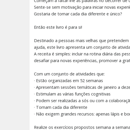
Começam a faltar-lhe as palavras no decorrer de
Sente-se sem motivação para iniciar novas experi
Gostaria de tornar cada dia diferente e único?
Então este livro é para si!
Destinado a pessoas mais velhas que pretendem 
ajuda, este livro apresenta um conjunto de ativida
A receita é simples: incluir na rotina diária das
desafiar para novas experiências, promover a grat
Com um conjunto de atividades que:
· Estão organizadas em 52 semanas
· Apresentam sessões temáticas de janeiro a dez
· Estimulam as várias funções cognitivas
· Podem ser realizadas a sós ou com a colaboraçã
· Tornam cada dia diferente
· Não exigem grandes recursos: apenas lápis e bor
Realize os exercícios propostos semana a semana,