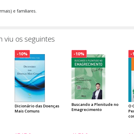
rmais) e familiares.
 viu os seguintes
-10%
-10%
-
Buscando a Plenitude no
Dicionário das Doenças
O 
Emagrecimento
Mais Comuns
Pe
co