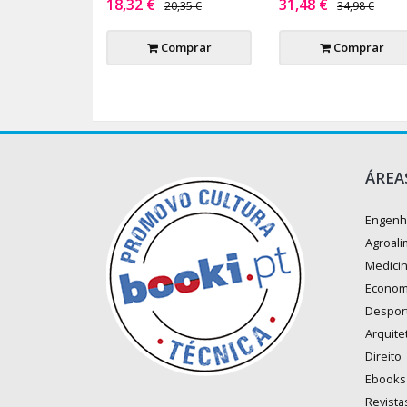
18,32 €
31,48 €
20,35 €
34,98 €
Comprar
Comprar
ÁREA
Engenh
Agroali
Medici
Econom
Despor
Arquite
Direito
Ebooks
Revista