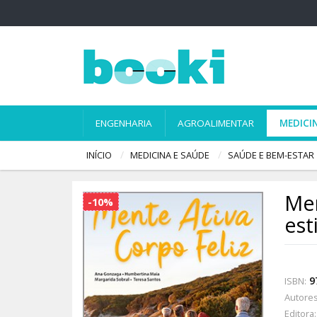
ENGENHARIA
AGROALIMENTAR
MEDICI
INÍCIO
MEDICINA E SAÚDE
SAÚDE E BEM-ESTAR
Men
-10%
est
9
ISBN:
Autores
Editora: