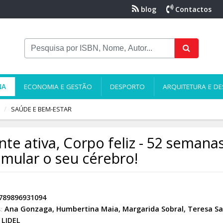
blog
Contactos
NA
ECONOMIA E GESTÃO
DESPORTO
ARQUITETURA E DE
SAÚDE E BEM-ESTAR
te ativa, Corpo feliz - 52 semana
imular o seu cérebro!
789896931094
Ana Gonzaga
,
Humbertina Maia
,
Margarida Sobral
,
Teresa S
:
LIDEL