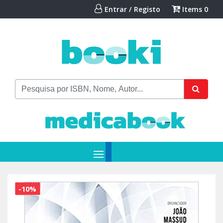
Entrar / Registo
Items
0
-10%