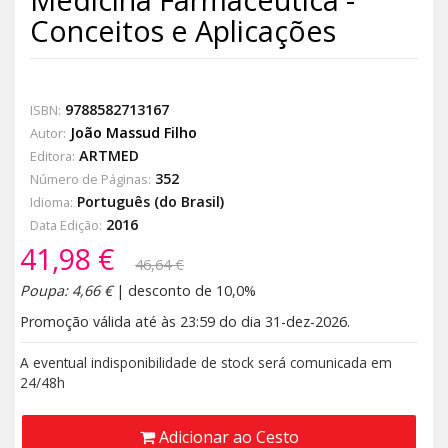
Conceitos e Aplicações
9788582713167
ISBN:
João Massud Filho
Autor:
ARTMED
Editora:
352
Número de Páginas:
Português (do Brasil)
Idioma:
2016
Data Edição:
41,98 €
46,64 €
Poupa: 4,66 €
| desconto de 10,0%
Promoção válida até às 23:59 do dia 31-dez-2026.
A eventual indisponibilidade de stock será comunicada em
24/48h
Adicionar ao Cesto