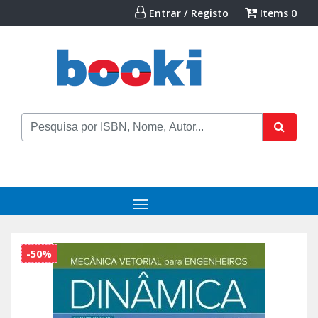
Entrar / Registo
Items
0
-50%