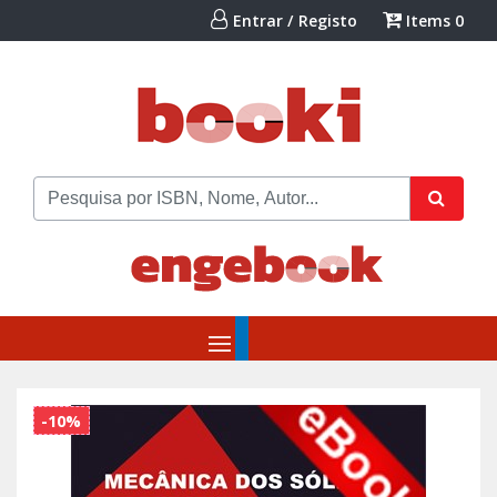
Entrar / Registo
Items
0
-10%