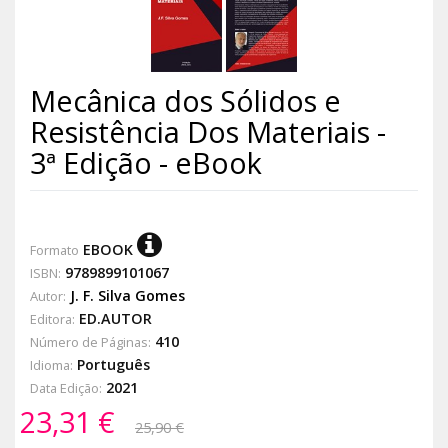
Mecânica dos Sólidos e
Resistência Dos Materiais -
3ª Edição - eBook
EBOOK
Formato
9789899101067
ISBN:
J. F. Silva Gomes
Autor:
ED.AUTOR
Editora:
410
Número de Páginas:
Português
Idioma:
2021
Data Edição:
23,31 €
25,90 €