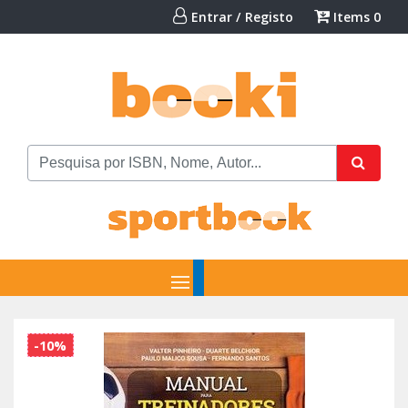
Entrar / Registo
Items
0
-10%