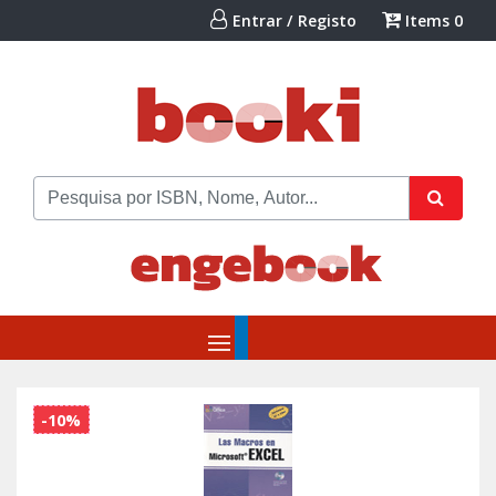
Entrar / Registo
Items
0
-10%