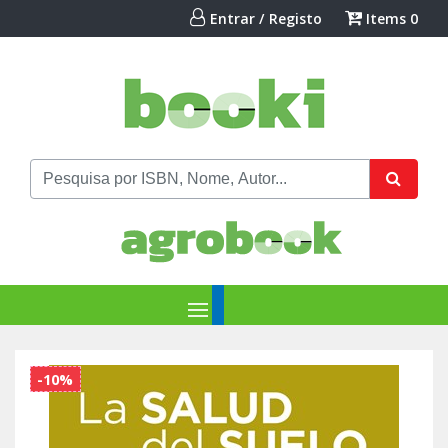
Entrar / Registo
Items
0
-10%