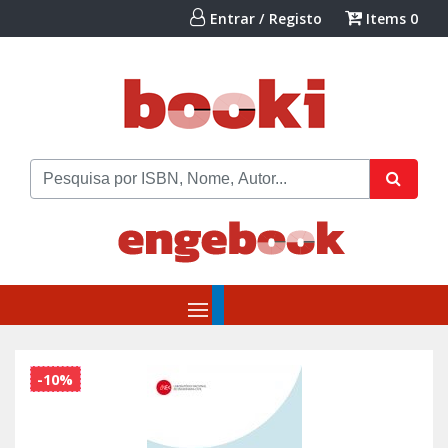
Entrar / Registo
Items
0
-10%