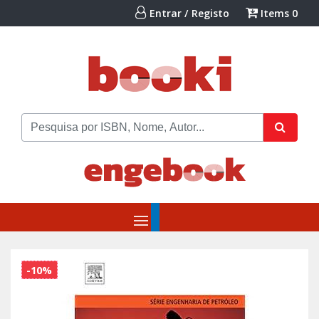
Entrar / Registo
Items
0
-10%