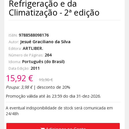
Refrigeração e da
Climatização - 2ª edição
9788588098176
ISBN:
Jesué Graciliano da Silva
Autor:
ARTLIBER.
Editora:
264
Número de Páginas:
Português (do Brasil)
Idioma:
2011
Data Edição:
15,92 €
19,90 €
Poupa: 3,98 €
| desconto de 20%
Promoção válida até às 23:59 do dia 31-dez-2026.
A eventual indisponibilidade de stock será comunicada em
24/48h