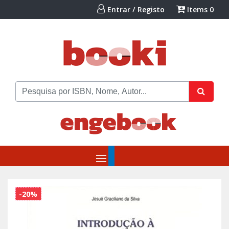
Entrar / Registo
Items
0
-20%