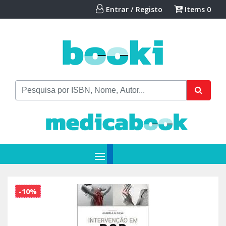
Entrar / Registo
Items
0
-10%