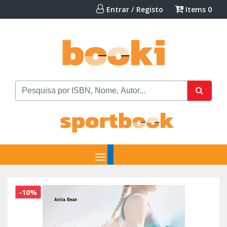
Entrar / Registo
Items
0
-10%