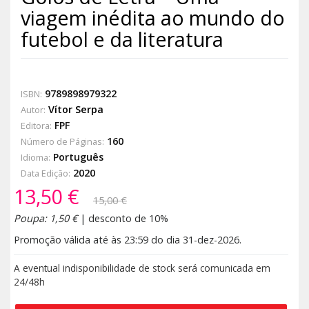
viagem inédita ao mundo do
futebol e da literatura
9789898979322
ISBN:
Vítor Serpa
Autor:
FPF
Editora:
160
Número de Páginas:
Português
Idioma:
2020
Data Edição:
13,50 €
15,00 €
Poupa: 1,50 €
| desconto de 10%
Promoção válida até às 23:59 do dia 31-dez-2026.
A eventual indisponibilidade de stock será comunicada em
24/48h