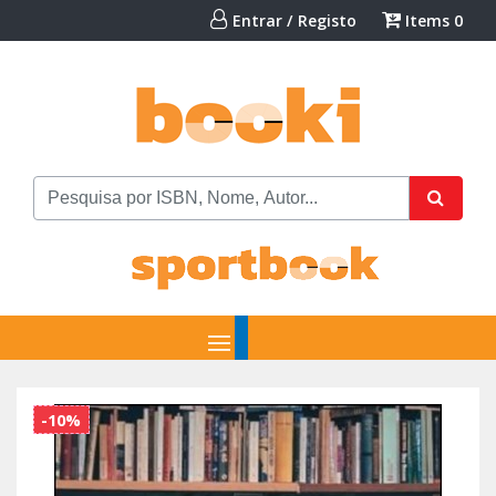
Entrar / Registo
Items
0
-10%