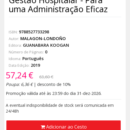
uma Administração Eficaz
9788527733298
ISBN:
MALAGON-LONDOÑO
Autor:
GUANABARA KOOGAN
Editora:
0
Número de Páginas:
Português
Idioma:
2019
Data Edição:
57,24 €
63,60 €
Poupa: 6,36 €
| desconto de 10%
Promoção válida até às 23:59 do dia 31-dez-2026.
A eventual indisponibilidade de stock será comunicada em
24/48h
Adicionar ao Cesto