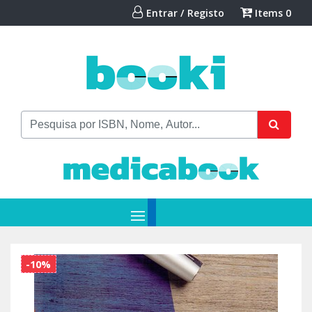
Entrar / Registo
Items
0
-10%