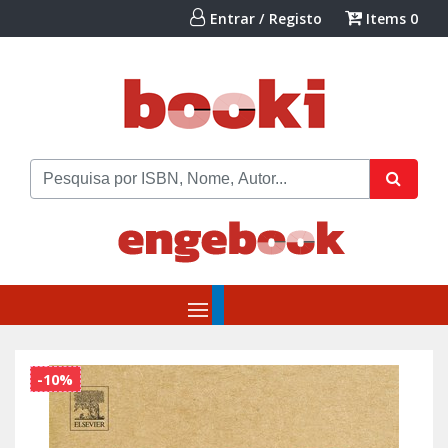
Entrar / Registo
Items
0
-10%