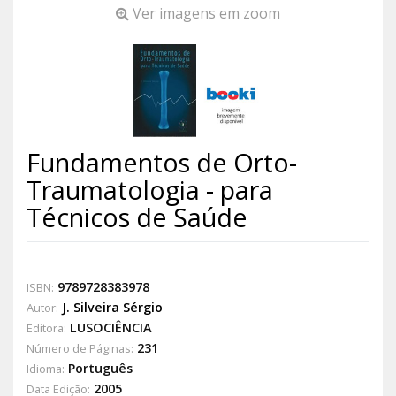
Ver imagens em zoom
Fundamentos de Orto-
Traumatologia - para
Técnicos de Saúde
9789728383978
ISBN:
J. Silveira Sérgio
Autor:
LUSOCIÊNCIA
Editora:
231
Número de Páginas:
Português
Idioma:
2005
Data Edição: