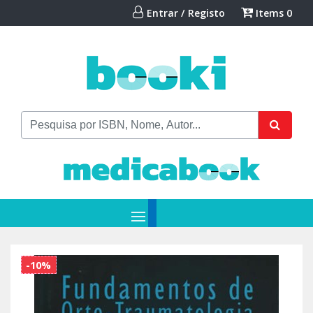
Entrar / Registo
Items
0
-10%