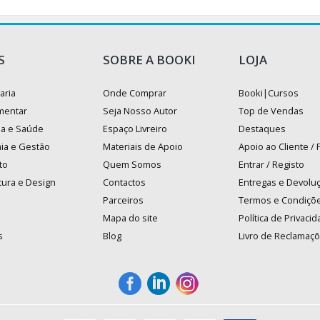
S
SOBRE A BOOKI
LOJA
aria
Onde Comprar
Booki|Cursos
mentar
Seja Nosso Autor
Top de Vendas
na e Saúde
Espaço Livreiro
Destaques
ia e Gestão
Materiais de Apoio
Apoio ao Cliente /
to
Quem Somos
Entrar / Registo
tura e Design
Contactos
Entregas e Devolu
Parceiros
Termos e Condiçõ
Mapa do site
Política de Privaci
s
Blog
Livro de Reclamaç