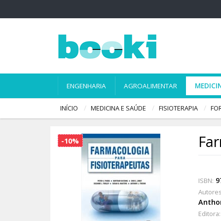
ENGENHARIA
AGROALIMENTAR
MEDICI
INÍCIO
MEDICINA E SAÚDE
FISIOTERAPIA
FO
Far
-10%
9
ISBN:
Autores
Anthon
Editora: