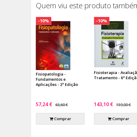
Quem viu este produto também
-10%
-10%
Fisioterapia - Avaliaç
Fisiopatologia -
Tratamento - 6ª Ediçã
Fundamentos e
Aplicações - 2ª Edição
57,24 €
143,10 €
63,60 €
159,00 €
Comprar
Comprar