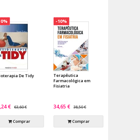
10%
-10%
Terapêutica
sioterapia De Tidy
Farmacológica em
Fisiatria
,24 €
34,65 €
63,60 €
38,50 €
Comprar
Comprar