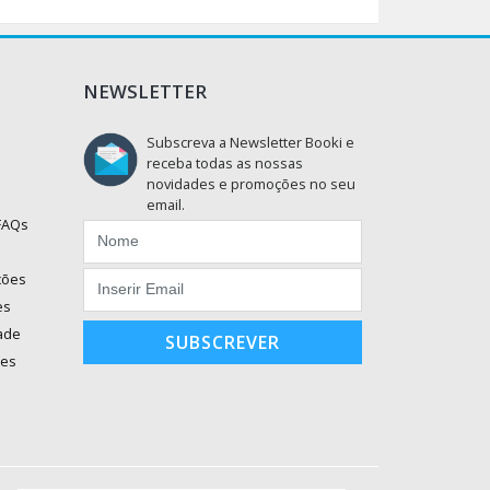
NEWSLETTER
Subscreva a Newsletter Booki e
receba todas as nossas
novidades e promoções no seu
email.
 FAQs
ções
es
dade
SUBSCREVER
ões