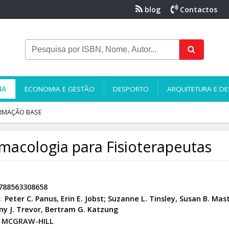
blog
Contactos
NA
ECONOMIA E GESTÃO
DESPORTO
ARQUITETURA E DE
RMAÇÃO BASE
macologia para Fisioterapeutas
788563308658
Peter C. Panus
,
Erin E. Jobst; Suzanne L. Tinsley
,
Susan B. Mas
:
y J. Trevor
,
Bertram G. Katzung
MCGRAW-HILL