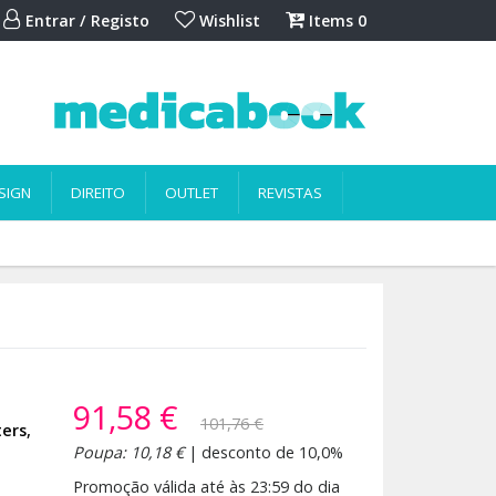
Entrar / Registo
Wishlist
Items
0
SIGN
DIREITO
OUTLET
REVISTAS
91,58 €
101,76 €
ters
,
Poupa: 10,18 €
| desconto de 10,0%
Promoção válida até às 23:59 do dia