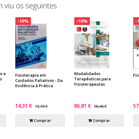
 viu os seguintes
-10%
-10%
-
ão e
Modalidades
Fisioterapia em
Fi
o
Terapêuticas para
Cuidados Paliativos - Da
Fisioterapeutas
Evidência à Prática
14,31 €
86,81 €
57
15,90 €
96,46 €
Comprar
Comprar